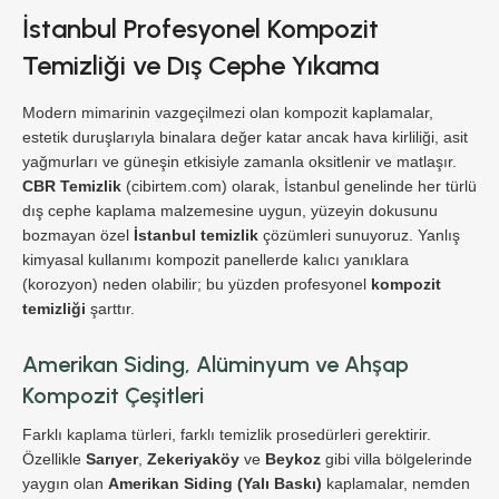
İstanbul Profesyonel Kompozit
Temizliği ve Dış Cephe Yıkama
Modern mimarinin vazgeçilmezi olan kompozit kaplamalar,
estetik duruşlarıyla binalara değer katar ancak hava kirliliği, asit
yağmurları ve güneşin etkisiyle zamanla oksitlenir ve matlaşır.
CBR Temizlik
(cibirtem.com) olarak, İstanbul genelinde her türlü
dış cephe kaplama malzemesine uygun, yüzeyin dokusunu
bozmayan özel
İstanbul temizlik
çözümleri sunuyoruz. Yanlış
kimyasal kullanımı kompozit panellerde kalıcı yanıklara
(korozyon) neden olabilir; bu yüzden profesyonel
kompozit
temizliği
şarttır.
Amerikan Siding, Alüminyum ve Ahşap
Kompozit Çeşitleri
Farklı kaplama türleri, farklı temizlik prosedürleri gerektirir.
Özellikle
Sarıyer
,
Zekeriyaköy
ve
Beykoz
gibi villa bölgelerinde
yaygın olan
Amerikan Siding (Yalı Baskı)
kaplamalar, nemden