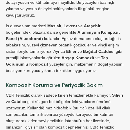
dolayı yosun ve küf tutmaya meyillidir. Bu yüzeyleri basınçlı
yıkama ve yosun önleyici solüsyonlarla ilk günkü rengine
kavuşturuyoruz.
İş dünyasının merkezi
Maslak
,
Levent
ve
Ataşehir
bölgelerindeki plazalarda ise genellikle
Alüminyum Kompozit
Panel (Alucobond)
kullanılır. Egzoz dumanının oluşturduğu is
tabakasını, yüzeyi çizmeyen organik çözücüler ve vinçli erişim
sistemleriyle temizliyoruz. Ayrıca
Etiler
ve
Bağdat Caddesi
gibi
prestijli lokasyonlarda görülen
Ahşap Kompozit
ve
Taş
Görünümlü Kompozit
yüzeyler için, malzemenin doğal yapısını
besleyen koruyucu yıkama teknikleri uyguluyoruz.
Kompozit Koruma ve Periyodik Bakım
CBR Temizlik olarak sadece kirleri temizlemekle kalmıyor,
Silivri
ve
Çatalca
gibi rüzgarı bol bölgelerdeki yapıların ömrünü
uzatıyoruz. Kullandığımız hidrofobik (su itici) özellikli cilalı
şampuanlar, temizlik sonrası yüzeyde koruyucu bir katman
oluşturarak kirlenmeyi geciktirir. İstanbul'un her ilçesinde,
binanızın "giysisi" olan kompozit cephelerinizi CBR Temizlik