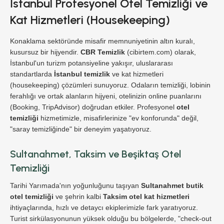
İstanbul Profesyonel Otel Temizliği ve
Kat Hizmetleri (Housekeeping)
Konaklama sektöründe misafir memnuniyetinin altın kuralı,
kusursuz bir hijyendir.
CBR Temizlik
(cibirtem.com) olarak,
İstanbul'un turizm potansiyeline yakışır, uluslararası
standartlarda
İstanbul temizlik
ve kat hizmetleri
(housekeeping) çözümleri sunuyoruz. Odaların temizliği, lobinin
ferahlığı ve ortak alanların hijyeni, otelinizin online puanlarını
(Booking, TripAdvisor) doğrudan etkiler. Profesyonel
otel
temizliği
hizmetimizle, misafirlerinize "ev konforunda" değil,
"saray temizliğinde" bir deneyim yaşatıyoruz.
Sultanahmet, Taksim ve Beşiktaş Otel
Temizliği
Tarihi Yarımada'nın yoğunluğunu taşıyan
Sultanahmet butik
otel temizliği
ve şehrin kalbi
Taksim otel kat hizmetleri
ihtiyaçlarında, hızlı ve detaycı ekiplerimizle fark yaratıyoruz.
Turist sirkülasyonunun yüksek olduğu bu bölgelerde, "check-out