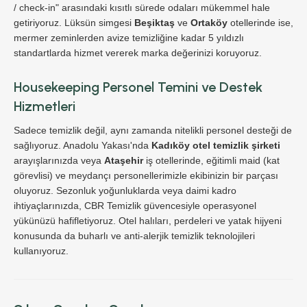
/ check-in" arasındaki kısıtlı sürede odaları mükemmel hale
getiriyoruz. Lüksün simgesi
Beşiktaş
ve
Ortaköy
otellerinde ise,
mermer zeminlerden avize temizliğine kadar 5 yıldızlı
standartlarda hizmet vererek marka değerinizi koruyoruz.
Housekeeping Personel Temini ve Destek
Hizmetleri
Sadece temizlik değil, aynı zamanda nitelikli personel desteği de
sağlıyoruz. Anadolu Yakası'nda
Kadıköy otel temizlik şirketi
arayışlarınızda veya
Ataşehir
iş otellerinde, eğitimli maid (kat
görevlisi) ve meydançı personellerimizle ekibinizin bir parçası
oluyoruz. Sezonluk yoğunluklarda veya daimi kadro
ihtiyaçlarınızda, CBR Temizlik güvencesiyle operasyonel
yükünüzü hafifletiyoruz. Otel halıları, perdeleri ve yatak hijyeni
konusunda da buharlı ve anti-alerjik temizlik teknolojileri
kullanıyoruz.